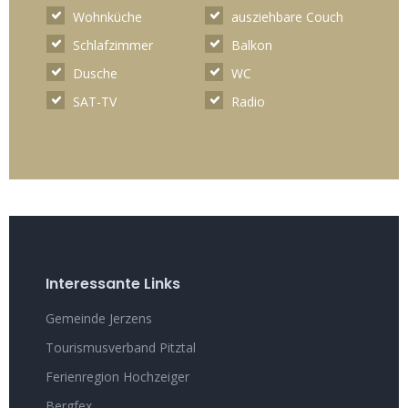
Wohnküche
ausziehbare Couch
Schlafzimmer
Balkon
Dusche
WC
SAT-TV
Radio
Interessante Links
Gemeinde Jerzens
Tourismusverband Pitztal
Ferienregion Hochzeiger
Bergfex