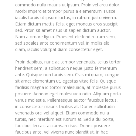
commodo nulla mauris ut ipsum. Proin vel arcu dolor.
Morbi imperdiet tempor purus a elementum. Fusce
iaculis turpis ut ipsum luctus, in rutrum justo viverra.
Etiam dictum mattis felis, eget rhoncus eros suscipit
sed. Proin sit amet risus ut sapien dictum auctor.
Nam a ornare ligula. Praesent eleifend rutrum sem,
sed sodales ante condimentum vel. In mollis elit
diam, iaculis volutpat diam consectetur eget.
Proin dapibus, nunc ac tempor venenatis, tellus tortor
hendrerit sem, a sollicitudin neque justo fermentum
ante. Quisque non turpis sem. Cras mi quam, congue
sit amet elementum ut, egestas vitae felis. Quisque
facilisis magna id tortor malesuada, at molestie purus
posuere. Aenean eget malesuada odio. Aliquam porta
varius molestie. Pellentesque auctor faucibus lectus,
in consectetur mauris facilisis at. Donec sollicitudin
venenatis orci vel aliquet. Etiam commodo nulla
turpis, nec interdum est rutrum at. Sed a dui porta,
faucibus leo ac, accumsan risus. Donec posuere
faucibus ante, vel viverra nunc blandit ut. In hac