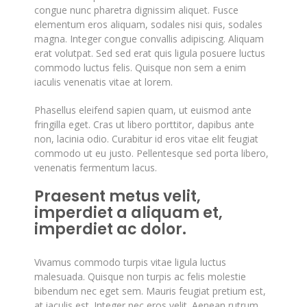
congue nunc pharetra dignissim aliquet. Fusce
elementum eros aliquam, sodales nisi quis, sodales
magna. Integer congue convallis adipiscing. Aliquam
erat volutpat. Sed sed erat quis ligula posuere luctus
commodo luctus felis. Quisque non sem a enim
iaculis venenatis vitae at lorem.
Phasellus eleifend sapien quam, ut euismod ante
fringilla eget. Cras ut libero porttitor, dapibus ante
non, lacinia odio. Curabitur id eros vitae elit feugiat
commodo ut eu justo. Pellentesque sed porta libero,
venenatis fermentum lacus.
Praesent metus velit,
imperdiet a aliquam et,
imperdiet ac dolor.
Vivamus commodo turpis vitae ligula luctus
malesuada. Quisque non turpis ac felis molestie
bibendum nec eget sem. Mauris feugiat pretium est,
at iaculis est. Integer nec eros velit. Aenean rutrum,