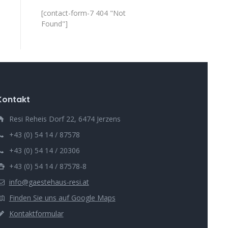
[contact-form-7 404 "Not
Found"]
Kontakt
Resi Reheis Dorf 22, 6474 Jerzens
+43 (0) 54 14 / 87578
+43 (0) 54 14 / 20306
+43 (0) 54 14 / 87578-8
info@gaestehaus-resi.at
Finden Sie uns auf Google Maps
Kontaktformular