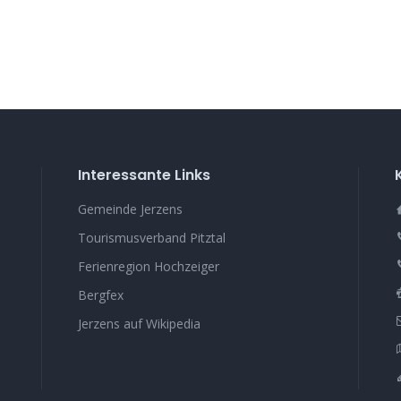
Interessante Links
Gemeinde Jerzens
Tourismusverband Pitztal
Ferienregion Hochzeiger
Bergfex
Jerzens auf Wikipedia